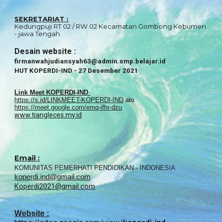
SEKRETARIAT :
Kedungpuji RT 02 / RW 02 Kecamatan Gombong Kebumen
- jawa Tengah
Desain website
:
firmanwahjudiansyah63@admin.smp
.
belajar.id
HUT KOPERDI-IND - 27 Desember 2021
Link Meet KOPERDI-IND
https://s.id/LINKMEET-KOPERDI-IND
ato
https://meet.google.com/emq-ifhr-dzu
www.tiangleces.my.id
Email :
KOMUNITAS PEMERHATI PENDIDIKAN - INDONESIA
koperdi.ind@gmail.com
Koperdi2021@
g
mail.com
Website :