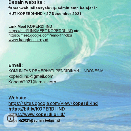
Desain website
:
firmanwahjudiansyah63@admin.smp
.
belajar.id
HUT KOPERDI-IND - 27 Desember 2021
Link Meet KOPERDI-IND
https://s.id/LINKMEET-KOPERDI-IND
ato
https://meet.google.com/emq-ifhr-dzu
www.tiangleces.my.id
Email :
KOMUNITAS PEMERHATI PENDIDIKAN - INDONESIA
koperdi.ind@gmail.com
Koperdi2021@
g
mail.com
Website :
https://sites.google.com/view/
koperdi-ind
https://bit.ly/KOPERDI-IND
-
https://www.koperdi.or.id/
Koperdi2021@admin.belajar.id