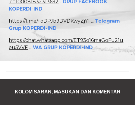
id=100081832313692
-
GRUP FACEBOOK
KOPERDI-IND
https://t.me/+oDPJb9DVDKwyZjY1
...
Telegram
Grup KOPERDI-IND
https://chat.whatsapp.com/ET93o16maGoFu21u
eu5VVF
...
WA GRUP KOPERDI-IND
KOLOM SARAN, MASUKAN DAN KOMENTAR