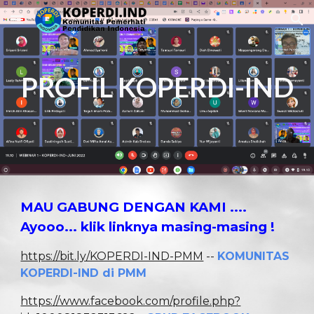
Skip to main content
Skip to navigation
PROFIL KOPERDI
-IND
MAU GABUNG DENGAN KAMI ....
A
yooo... klik linknya masing-masing
!
https://bit.ly/KOPERDI-IND-PMM
--
KOMUNITAS
KOPERDI-IND di PMM
https://www.facebook.com/profile.php?